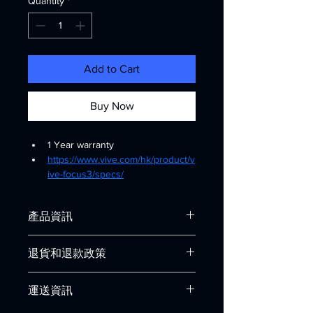
Quantity
*
Add to Cart
Buy Now
1 Year warranty
https://www.vive.com/hk/product/v
ive-focus3/specs/
產品資訊
您可以在此詳細介紹產品，加入
大小、
退貨和退款政策
材料、使用須知和清潔方法資訊
。您也
可以解釋產品的賣點和可以帶來的好
您可以在此向顧客介紹在遇上不滿意購
處。
運送資訊
物體驗時可以採取的行動。 