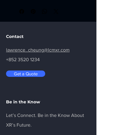
您可以在此講解
出貨方法、包裝選項和
簡易退貨換貨
運費
。
過程輕鬆快捷
加強顧客信心
只要提供清晰之
運送政策
資訊，您就可
以促進信任，確保顧客安心購物。
只要有簡單易讀的退款或退貨政策，您
Contact
就可以促進信任，確保顧客安心購物。
lawrence_cheung@lcmxr.com
+852 3520 1234
Get a Quote
Be in the Know
Let’s Connect. Be in the Know About
XR’s Future.